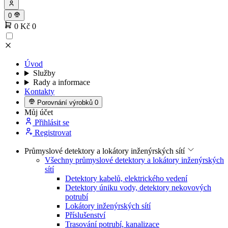
0
0 Kč
0
Úvod
Služby
Rady a informace
Kontakty
Porovnání výrobků
0
Můj účet
Přihlásit se
Registrovat
Průmyslové detektory a lokátory inženýrských sítí
Všechny průmyslové detektory a lokátory inženýrských
sítí
Detektory kabelů, elektrického vedení
Detektory úniku vody, detektory nekovových
potrubí
Lokátory inženýrských sítí
Příslušenství
Trasování potrubí, kanalizace